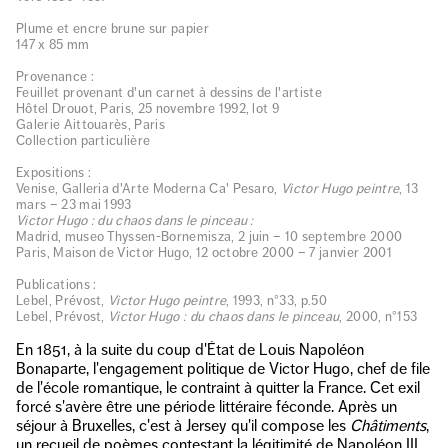
Plume et encre brune sur papier
147 x 85 mm
Provenance :
Feuillet provenant d'un carnet à dessins de l'artiste
Hôtel Drouot, Paris, 25 novembre 1992, lot 9
Galerie Aittouarès, Paris
Collection particulière
Expositions :
Venise, Galleria d'Arte Moderna Ca' Pesaro,
Victor Hugo peintre
, 13
mars – 23 mai 1993
Victor Hugo : du chaos dans le pinceau :
Madrid, museo Thyssen-Bornemisza, 2 juin – 10 septembre 2000
Paris, Maison de Victor Hugo, 12 octobre 2000 – 7 janvier 2001
Publications :
Lebel, Prévost,
Victor Hugo peintre
, 1993, n°33, p.50
Lebel, Prévost,
Victor Hugo : du chaos dans le pinceau
, 2000, n°153
En 1851, à la suite du coup d'État de Louis Napoléon
Bonaparte, l'engagement politique de Victor Hugo, chef de file
de l'école romantique, le contraint à quitter la France. Cet exil
forcé s'avère être une période littéraire féconde. Après un
séjour à Bruxelles, c'est à Jersey qu'il compose les
Châtiments
,
un recueil de poèmes contestant la légitimité de Napoléon III.