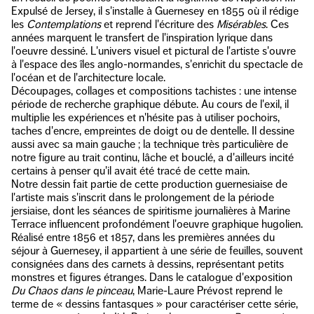
Expulsé de Jersey, il s'installe à Guernesey en 1855 où il rédige
les
Contemplations
et reprend l'écriture des
Misérables
. Ces
années marquent le transfert de l'inspiration lyrique dans
l'oeuvre dessiné. L'univers visuel et pictural de l'artiste s'ouvre
à l'espace des îles anglo-normandes, s'enrichit du spectacle de
l'océan et de l'architecture locale.
Découpages, collages et compositions tachistes : une intense
période de recherche graphique débute. Au cours de l'exil, il
multiplie les expériences et n'hésite pas à utiliser pochoirs,
taches d'encre, empreintes de doigt ou de dentelle. Il dessine
aussi avec sa main gauche ; la technique très particulière de
notre figure au trait continu, lâche et bouclé, a d'ailleurs incité
certains à penser qu'il avait été tracé de cette main.
Notre dessin fait partie de cette production guernesiaise de
l'artiste mais s'inscrit dans le prolongement de la période
jersiaise, dont les séances de spiritisme journalières à Marine
Terrace influencent profondément l'oeuvre graphique hugolien.
Réalisé entre 1856 et 1857, dans les premières années du
séjour à Guernesey, il appartient à une série de feuilles, souvent
consignées dans des carnets à dessins, représentant petits
monstres et figures étranges. Dans le catalogue d'exposition
Du Chaos dans le pinceau
, Marie-Laure Prévost reprend le
terme de « dessins fantasques » pour caractériser cette série,