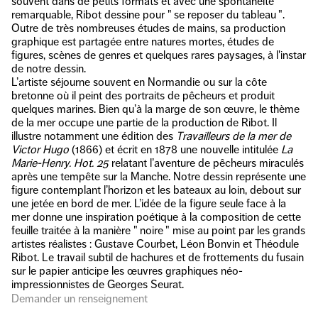
souvent dans de petits formats et avec une spontanéité
remarquable, Ribot dessine pour " se reposer du tableau ".
Outre de très nombreuses études de mains, sa production
graphique est partagée entre natures mortes, études de
figures, scènes de genres et quelques rares paysages, à l'instar
de notre dessin.
L’artiste séjourne souvent en Normandie ou sur la côte
bretonne où il peint des portraits de pêcheurs et produit
quelques marines. Bien qu’à la marge de son œuvre, le thème
de la mer occupe une partie de la production de Ribot. Il
illustre notamment une édition des
Travailleurs de la mer de
Victor Hugo
(1866) et écrit en 1878 une nouvelle intitulée
La
Marie-Henry. Hot. 25
relatant l’aventure de pêcheurs miraculés
après une tempête sur la Manche. Notre dessin représente une
figure contemplant l’horizon et les bateaux au loin, debout sur
une jetée en bord de mer. L’idée de la figure seule face à la
mer donne une inspiration poétique à la composition de cette
feuille traitée à la manière " noire " mise au point par les grands
artistes réalistes : Gustave Courbet, Léon Bonvin et Théodule
Ribot. Le travail subtil de hachures et de frottements du fusain
sur le papier anticipe les œuvres graphiques néo-
impressionnistes de Georges Seurat.
Demander un renseignement