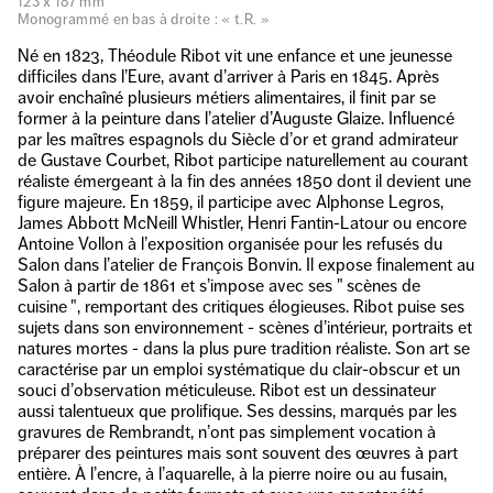
123 x 187 mm
Monogrammé en bas à droite : « t.R. »
Né en 1823, Théodule Ribot vit une enfance et une jeunesse
difficiles dans l’Eure, avant d’arriver à Paris en 1845. Après
avoir enchaîné plusieurs métiers alimentaires, il finit par se
former à la peinture dans l’atelier d’Auguste Glaize. Influencé
par les maîtres espagnols du Siècle d’or et grand admirateur
de Gustave Courbet, Ribot participe naturellement au courant
réaliste émergeant à la fin des années 1850 dont il devient une
figure majeure. En 1859, il participe avec Alphonse Legros,
James Abbott McNeill Whistler, Henri Fantin-Latour ou encore
Antoine Vollon à l’exposition organisée pour les refusés du
Salon dans l’atelier de François Bonvin. Il expose finalement au
Salon à partir de 1861 et s’impose avec ses " scènes de
cuisine ", remportant des critiques élogieuses. Ribot puise ses
sujets dans son environnement - scènes d’intérieur, portraits et
natures mortes - dans la plus pure tradition réaliste. Son art se
caractérise par un emploi systématique du clair-obscur et un
souci d’observation méticuleuse. Ribot est un dessinateur
aussi talentueux que prolifique. Ses dessins, marqués par les
gravures de Rembrandt, n’ont pas simplement vocation à
préparer des peintures mais sont souvent des œuvres à part
entière. À l’encre, à l’aquarelle, à la pierre noire ou au fusain,