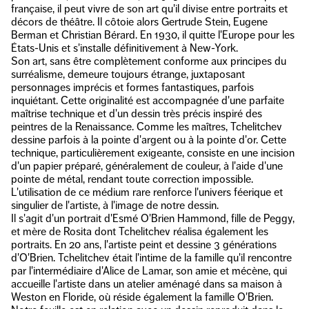
française, il peut vivre de son art qu'il divise entre portraits et
décors de théâtre. Il côtoie alors Gertrude Stein, Eugene
Berman et Christian Bérard. En 1930, il quitte l'Europe pour les
États-Unis et s'installe définitivement à New-York.
Son art, sans être complètement conforme aux principes du
surréalisme, demeure toujours étrange, juxtaposant
personnages imprécis et formes fantastiques, parfois
inquiétant. Cette originalité est accompagnée d'une parfaite
maîtrise technique et d'un dessin très précis inspiré des
peintres de la Renaissance. Comme les maîtres, Tchelitchev
dessine parfois à la pointe d'argent ou à la pointe d'or. Cette
technique, particulièrement exigeante, consiste en une incision
d'un papier préparé, généralement de couleur, à l'aide d'une
pointe de métal, rendant toute correction impossible.
L'utilisation de ce médium rare renforce l'univers féerique et
singulier de l'artiste, à l'image de notre dessin.
Il s'agit d'un portrait d'Esmé O'Brien Hammond, fille de Peggy,
et mère de Rosita dont Tchelitchev réalisa également les
portraits. En 20 ans, l'artiste peint et dessine 3 générations
d'O'Brien. Tchelitchev était l'intime de la famille qu'il rencontre
par l'intermédiaire d'Alice de Lamar, son amie et mécène, qui
accueille l'artiste dans un atelier aménagé dans sa maison à
Weston en Floride, où réside également la famille O'Brien.