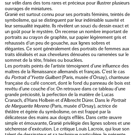
sur vélin dans des tons rares et précieux pour illustrer plusieurs
ouvrages de miniatures.
Granié est surtout connu pour ses portraits féminins, teintés de
symbolisme, qui se distinguent par leur indéniable suavité et
leur sensualité inquiète. Ils révèlent un souci du dessin exact et
un goût pour le mystère. On recense un nombre important de
portraits au crayon de graphite, sur papier légèrement gris et
rehaussés d’un peu de gouache, aux lignes sobres et
élégantes. Ce sont généralement des portraits de femmes aux
traits idéalisés et aux chevelures dénouées ou ramenées sur le
sommet de la tête, frisées ou bouclées.
Les portraits peints de l’artiste témoignent d’une influence des
maîtres de la Renaissance allemands et français. C’est le cas
du
Portrait d’Yvette Guilbert
(Paris, musée d’Orsay), chanteuse
française du café concert, dont le fond du panneau de bois est
revêtu d’une couche d’or. On retrouve dans ce tableau d’une
grande préciosité, la perfection de la matière de Lucas
Cranach, d’Hans Holbein et d’Albrecht Dürer. Dans le
Portrait
de Marguerite Moreno
(Paris, musée d’Orsay), actrice de
théâtre et égérie du symbolisme, on est frappé par la
délicatesse des mains aux doigts effilés. Dans cette œuvre
simple et émouvante, Granié privilégie des lignes sobres et une
sécheresse d’exécution. Le critique Louis Lacroix, qui loue son
talent de dessinateur et sa technique particulière, le présente